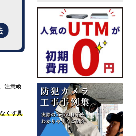
。注意喚
なくす
具