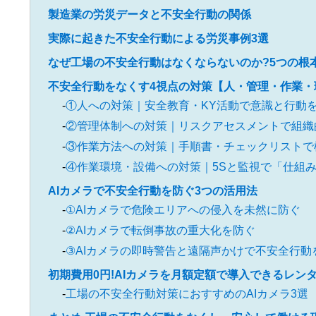
製造業の労災データと不安全行動の関係
実際に起きた不安全行動による労災事例3選
なぜ工場の不安全行動はなくならないのか?5つの根
不安全行動をなくす4視点の対策【人・管理・作業・
①人への対策｜安全教育・KY活動で意識と行動
②管理体制への対策｜リスクアセスメントで組織
③作業方法への対策｜手順書・チェックリストで
④作業環境・設備への対策｜5Sと監視で「仕組
AIカメラで不安全行動を防ぐ3つの活用法
①AIカメラで危険エリアへの侵入を未然に防ぐ
②AIカメラで転倒事故の重大化を防ぐ
③AIカメラの即時警告と遠隔声かけで不安全行動
初期費用0円!AIカメラを月額定額で導入できるレン
工場の不安全行動対策におすすめのAIカメラ3選