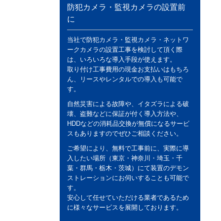
防犯カメラ・監視カメラの設置前
に
当社で防犯カメラ・監視カメラ・ネットワ
ークカメラの設置工事を検討して頂く際
は、いろいろな導入手段が使えます。
取り付け工事費用の現金お支払いはもちろ
ん、リースやレンタルでの導入も可能で
す。
自然災害による故障や、イタズラによる破
壊、盗難などに保証が付く導入方法や、
HDDなどの消耗品交換が無償になるサービ
スもありますのでぜひご相談ください。
ご希望により、無料で工事前に、実際に導
入したい場所（東京・神奈川・埼玉・千
葉・群馬・栃木・茨城）にて装置のデモン
ストレーションにお伺いすることも可能で
す。
安心して任せていただける業者であるため
に様々なサービスを展開しております。