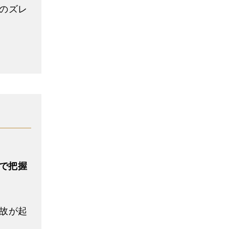
のズレ
で把握
故が起