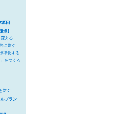
本原因
環境】
を変える
的に防ぐ
標準化する
み」をつくる
を防ぐ
タルプラン