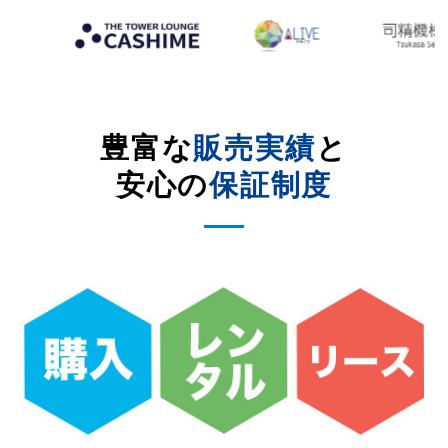
豊富な
販売実績
と
安心の
保証制度