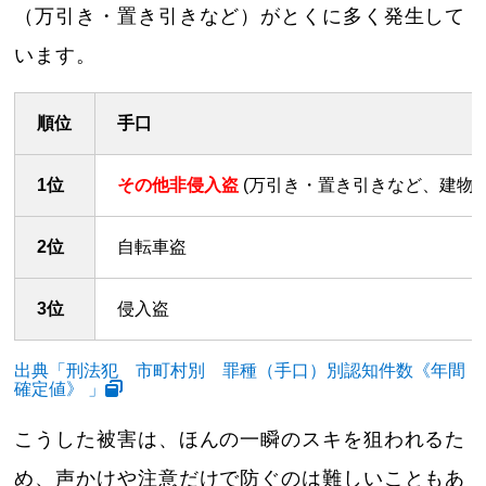
（万引き・置き引きなど）がとくに多く発生して
います。
順位
手口
1位
その他非侵入盗
(万引き・置き引きなど、建物
2位
自転車盗
3位
侵入盗
出典「刑法犯 市町村別 罪種（手口）別認知件数《年間
確定値》 」
こうした被害は、ほんの一瞬のスキを狙われるた
め、声かけや注意だけで防ぐのは難しいこともあ