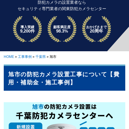
防犯カメラの設置業者なら
セキュリティ専門業者の関東防犯カメラセンター
導入実績
顧客満足度
おかげさまで
9,200件
98.3%
20周年
HOME
»
工事事例
»
千葉県
»
旭市
旭市の防犯カメラ設置工事について【費
用・補助金・施工事例】