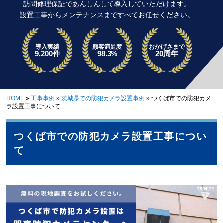
訪問修理保証であんしんして導入していただけます。
設置工事からメンテナンスまですべてお任せください。
導入実績
顧客満足度
おかげさまで
9,200件
98.3%
20周年
HOME
»
工事事例
»
茨城県での防犯カメラ設置事例
»
つくば市での防犯カメ
ラ設置工事について
つくば市での防犯カメラ設置工事につい
て