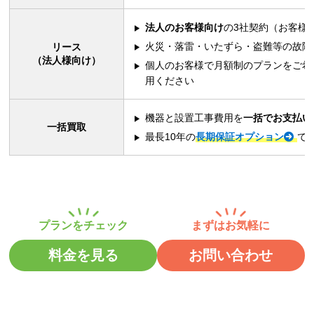
法人のお客様向け
の3社契約（お客様
火災・落雷・いたずら・盗難等の故障
リース
（法人様向け）
個人のお客様で月額制のプランをご希
用ください
機器と設置工事費用を
一括でお支払い
一括買取
最長10年の
長期保証オプション
で
料金を見る
お問い合わせ