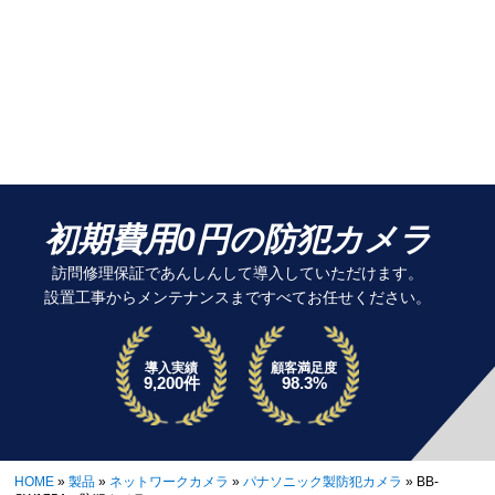
初期費用0円の防犯カメラ
訪問修理保証であんしんして導入していただけます。
設置工事からメンテナンスまですべてお任せください。
導入実績
顧客満足度
9,200件
98.3%
HOME
»
製品
»
ネットワークカメラ
»
パナソニック製防犯カメラ
»
BB-