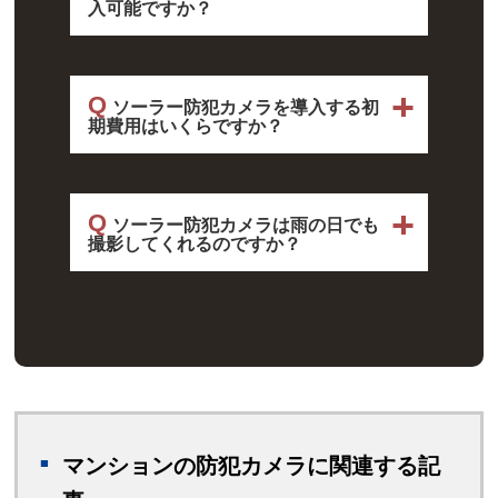
入可能ですか？
もちろん可能です。
Q
個人のお客様・法人のお客様問わ
ソーラー防犯カメラを導入する初
期費用はいくらですか？
ず防犯カメラをご検討の際はお気
ソーラー防犯カメラは初期費用と
軽にお問い合わせください。
Q
して設置工事費がかかります。
ソーラー防犯カメラは雨の日でも
撮影してくれるのですか？
設置工事費は、設置環境・必要な
ソーラー防犯カメラにはバッテリ
工事によって変わりますので、現
ーが搭載されており、太陽光から
地調査の上お見積いたします。
蓄電・電力の供給を行います。
ポール建柱も可能ですので、ワン
フル充電された状態であれば約5
ストップで手軽に導入いただけま
日間稼働が可能です。
す。
マンションの防犯カメラに関連する記